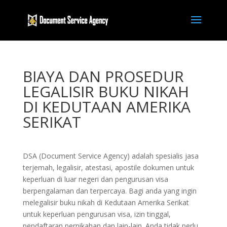
BIAYA DAN PROSEDUR
LEGALISIR BUKU NIKAH
DI KEDUTAAN AMERIKA
SERIKAT
DSA (Document Service Agency) adalah spesialis jasa
terjemah, legalisir, atestasi, apostile dokumen untuk
keperluan di luar negeri dan pengurusan visa
berpengalaman dan terpercaya. Bagi anda yang ingin
melegalisir buku nikah di Kedutaan Amerika Serikat
untuk keperluan pengurusan visa, izin tinggal,
pendaftaran pernikahan dan lain-lain. Anda tidak perlu