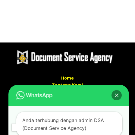
Home
Tentang Kami
Services
Kontak Kami
Kontak kami
Anda terhubung dengan admin DSA
Alamat kantor :
(Document Service Agency)
Jl Swadaya Pam No 6 Rt 006 Rw 007 Jatinegara,