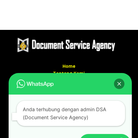
Home
Tentang Kami
Services
Kontak Kami
Kontak kami
Anda terhubung dengan admin DSA
Alamat kantor :
(Document Service Agency)
Jl Swadaya Pam No 6 Rt 006 Rw 007 Jatinegara,
Cakung, Jakarta Timur 13930
(Dekat Mesjid Al Marzukiyah Swadaya Pam)