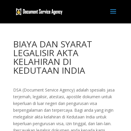
BIAYA DAN SYARAT
LEGALISIR AKTA
KELAHIRAN DI
KEDUTAAN INDIA
DSA (Document Service Agency) adalah spesialis jasa
terjemah, legalisir, atestasi, apostile dokumen untuk
keperluan di luar negeri dan pengurusan visa
berpengalaman dan terpercaya. Bagi anda yang ingin
melegalisir akta kelahiran di Kedutaan India untuk
keperluan pengurusan visa, izin tinggal, dan lain-lain.
Percayakan legalisir dokumen anda kepada kami,