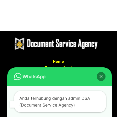
Home
Tentang Kami
Services
Kontak Kami
Kontak kami
Anda terhubung dengan admin DSA
Alamat kantor :
(Document Service Agency)
Jl Swadaya Pam No 6 Rt 006 Rw 007 Jatinegara,
Cakung, Jakarta Timur 13930