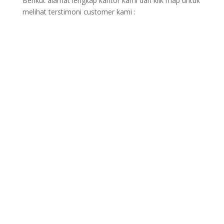
Berikut alamat lengkap kantor kami dan klik map untuk
melihat terstimoni customer kami :