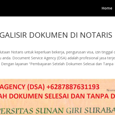
Home
EGALISIR DOKUMEN DI NOTARIS
taan Notaris untuk keperluan bekerja, pengurusan visa, izin tinggal d
nda. Document Service Agency (DSA) adalah profesional jasa terjema
n. Dengan layanan “Pembayaran Setelah Dokumen Selesai dan Tan