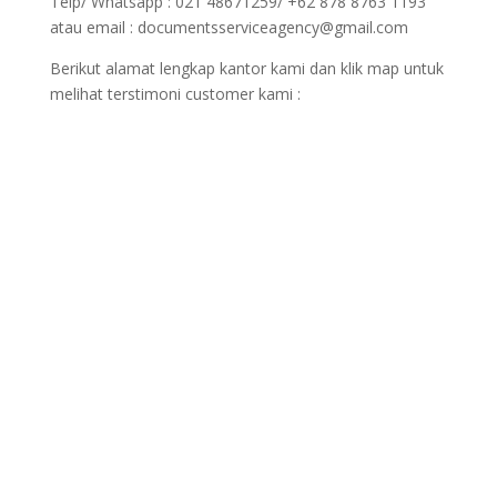
Telp/ Whatsapp : 021 48671259/ +62 878 8763 1193
atau email : documentsserviceagency@gmail.com
Berikut alamat lengkap kantor kami dan klik map untuk
melihat terstimoni customer kami :