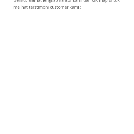
Berikut alamat lengkap kantor kami dan klik map untuk
melihat terstimoni customer kami :