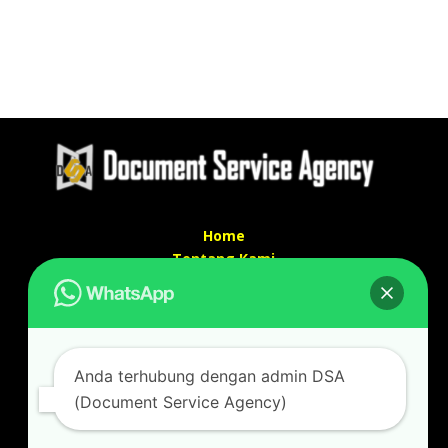
Home
Tentang Kami
Services
Kontak Kami
Kontak kami
Anda terhubung dengan admin DSA
Alamat kantor :
(Document Service Agency)
Jl Swadaya Pam No 6 Rt 006 Rw 007 Jatinegara,
Cakung, Jakarta Timur 13930