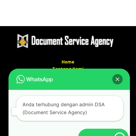
Home
Tentang Kami
Services
Kontak Kami
Kontak kami
Anda terhubung dengan admin DSA
Alamat kantor :
(Document Service Agency)
Jl Swadaya Pam No 6 Rt 006 Rw 007 Jatinegara,
Cakung, Jakarta Timur 13930
(Dekat Mesjid Al Marzukiyah Swadaya Pam)
No hp/ telpon :
087887631193 / 021 48671259