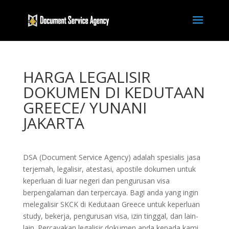
HARGA LEGALISIR
DOKUMEN DI KEDUTAAN
GREECE/ YUNANI
JAKARTA
DSA (Document Service Agency) adalah spesialis jasa
terjemah, legalisir, atestasi, apostile dokumen untuk
keperluan di luar negeri dan pengurusan visa
berpengalaman dan terpercaya. Bagi anda yang ingin
melegalisir SKCK di Kedutaan Greece untuk keperluan
study, bekerja, pengurusan visa, izin tinggal, dan lain-
lain. Percayakan legalisir dokumen anda kepada kami,