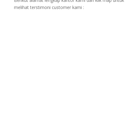
Berikut alamat lengkap kantor kami dan klik map untuk
melihat terstimoni customer kami :