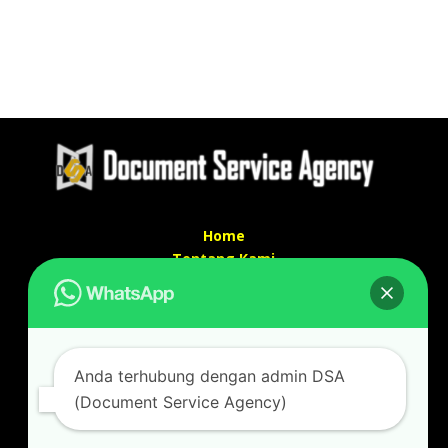
Home
Tentang Kami
Services
Kontak Kami
Kontak kami
Anda terhubung dengan admin DSA
Alamat kantor :
(Document Service Agency)
Jl Swadaya Pam No 6 Rt 006 Rw 007 Jatinegara,
Cakung, Jakarta Timur 13930