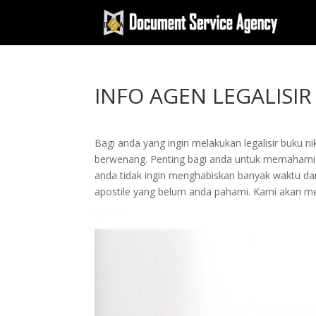
INFO AGEN LEGALIS
Bagi anda yang ingin melakukan legalisir buku
berwenang. Penting bagi anda untuk memahami 
anda tidak ingin menghabiskan banyak waktu dan
apostile yang belum anda pahami. Kami akan 