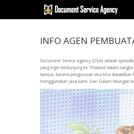
INFO AGEN PEMBUATA
Document Service Agency (DSA) adalah spesialis
yang ingin berkunjung ke Thailand dalam rangka s
lainnya, karena pengurusan visa bisa diwakil
menggunakan jasa kami. Dan Dalam hitungan be