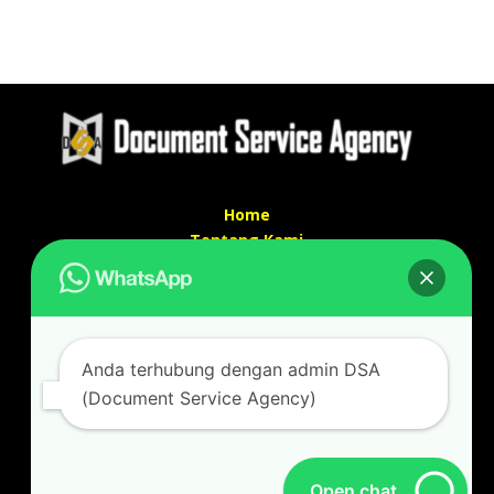
Home
Tentang Kami
Services
Kontak Kami
Kontak kami
Anda terhubung dengan admin DSA
Alamat kantor :
(Document Service Agency)
Jl Swadaya Pam No 6 Rt 006 Rw 007 Jatinegara,
Cakung, Jakarta Timur 13930
(Dekat Mesjid Al Marzukiyah Swadaya Pam)
No hp/ telpon :
087887631193 / 021 48671259
Open chat