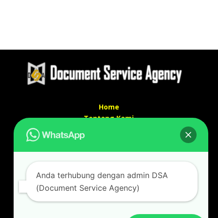
Home
Tentang Kami
Services
Kontak Kami
Kontak kami
Anda terhubung dengan admin DSA
Alamat kantor :
(Document Service Agency)
Jl Swadaya Pam No 6 Rt 006 Rw 007 Jatinegara,
Cakung, Jakarta Timur 13930
(Dekat Mesjid Al Marzukiyah Swadaya Pam)