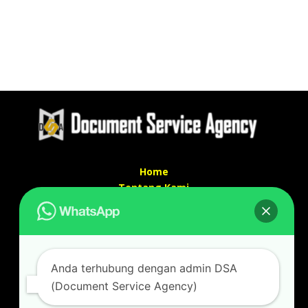
Home
Tentang Kami
Services
Kontak Kami
Kontak kami
Anda terhubung dengan admin DSA
Alamat kantor :
(Document Service Agency)
Jl Swadaya Pam No 6 Rt 006 Rw 007 Jatinegara,
Cakung, Jakarta Timur 13930