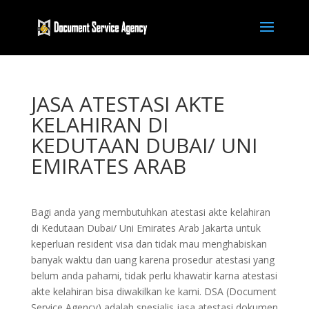
JASA ATESTASI AKTE
KELAHIRAN DI
KEDUTAAN DUBAI/ UNI
EMIRATES ARAB
Bagi anda yang membutuhkan atestasi akte kelahiran
di Kedutaan Dubai/ Uni Emirates Arab Jakarta untuk
keperluan resident visa dan tidak mau menghabiskan
banyak waktu dan uang karena prosedur atestasi yang
belum anda pahami, tidak perlu khawatir karna atestasi
akte kelahiran bisa diwakilkan ke kami. DSA (Document
Service Agency) adalah spesialis jasa atestasi dokumen