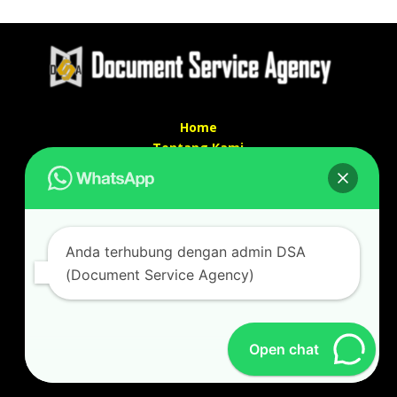
Home
Tentang Kami
Services
Kontak Kami
Kontak kami
Anda terhubung dengan admin DSA
Alamat kantor :
(Document Service Agency)
Jl Swadaya Pam No 6 Rt 006 Rw 007 Jatinegara,
Cakung, Jakarta Timur 13930
(Dekat Mesjid Al Marzukiyah Swadaya Pam)
No hp/ telpon :
087887631193 / 021 48671259
Open chat
Email :
documentsserviceagency@gmail.com