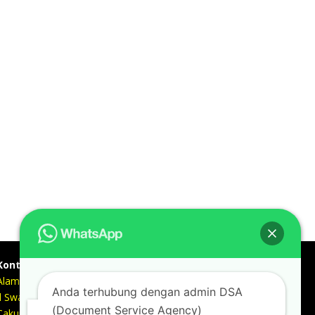
Kontak kami
Alamat kantor :
Anda terhubung dengan admin DSA
Jl Swadaya Pam No 6 Rt 006 Rw 007 Jatinegara,
(Document Service Agency)
Cakung, Jakarta Timur 13930