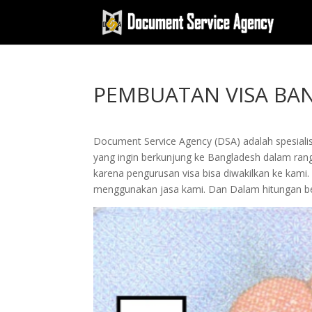
PEMBUATAN VISA BA
Document Service Agency (DSA) adalah spesialis
yang ingin berkunjung ke Bangladesh dalam rangka
karena pengurusan visa bisa diwakilkan ke k
menggunakan jasa kami. Dan Dalam hitungan be