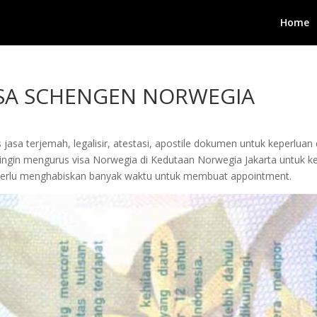
Home
ISA SCHENGEN NORWEGIA
jasa terjemah, legalisir, atestasi, apostile dokumen untuk keperluan 
gin mengurus visa Norwegia di Kedutaan Norwegia Jakarta untuk keper
 perlu menghabiskan banyak waktu untuk membuat appointment.