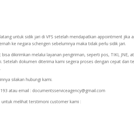
datang untuk sidik jari di VFS setelah mendapatkan appointment jika 
 pernah ke negara schengen sebelumnya maka tidak perlu sidik jari.
sa dikirimkan melalui layanan pengiriman, seperti pos, TIKI, JNE, at
i. Setelah dokumen diterima kami segera proses dengan cepat dan t
.
innya silakan hubungi kami.
1193 atau email : documentsserviceagency@gmail.com
 untuk melihat terstimoni customer kami :