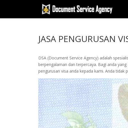
JASA PENGURUSAN V
DSA (Document Service Agency) adalah spesialis 
berpengalaman dan terpercaya. Bagi anda yang in
pengurusan visa anda kepada kami. Anda tidak