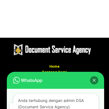
Home
Tentang Kami
Services
Kontak Kami
Kontak kami
Anda terhubung dengan admin DSA
Alamat kantor :
(Document Service Agency)
Jl Swadaya Pam No 6 Rt 006 Rw 007 Jatinegara,