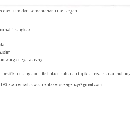
kum dan Ham dan Kementerian Luar Negeri
inimal 2 rangkap
nda
muslim
gan warga negara asing
esifik tentang apostile buku nikah atau topik lainnya silakan hubung
1193 atau email : documentsserviceagency@gmail.com