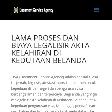
LAMA PROSES DAN
BIAYA LEGALISIR AKTA
KELAHIRAN DI
KEDUTAAN BELANDA
DSA (Document Service Agency) adalah spesialis jasa
terjemah, legalisir, atestasi, apostile dokumen untuk
keperluan di luar negeri dan pengurusan visa
berpengalaman dan terpercaya. Bagi anda yang ingin
melegalisir akta kelahiran di Kedutaan Belanda untuk
keperluan pengurusan visa, izin tinggal, pendaftaran
pernikahan dan lain-lain. Anda tidak perlu datang ke