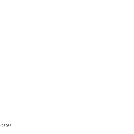
s
 States