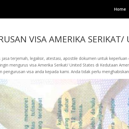
Home
USAN VISA AMERIKA SERIKAT/ 
jasa terjemah, legalisir, atestasi, apostile dokumen untuk keperluan 
gin mengurus visa Amerika Serikat/ United States di Kedutaan Amerik
ayakan pengurusan visa anda kepada kami. Anda tidak perlu menghabi