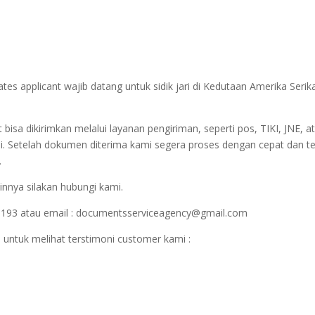
ates applicant wajib datang untuk sidik jari di Kedutaan Amerika Ser
sa dikirimkan melalui layanan pengiriman, seperti pos, TIKI, JNE, at
i. Setelah dokumen diterima kami segera proses dengan cepat dan t
.
innya silakan hubungi kami.
1193 atau email : documentsserviceagency@gmail.com
 untuk melihat terstimoni customer kami :