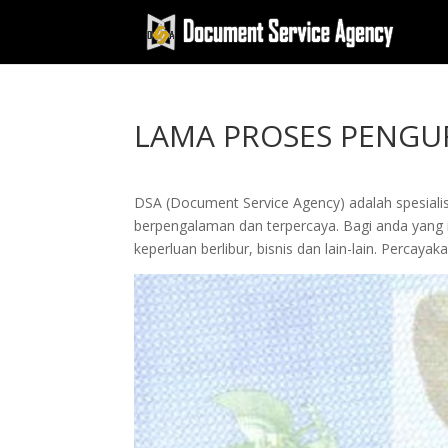
LAMA PROSES PENGUR
DSA (Document Service Agency) adalah spesialis 
berpengalaman dan terpercaya. Bagi anda yang in
keperluan berlibur, bisnis dan lain-lain. Perc