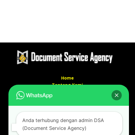
Home
Tentang Kami
Services
Kontak Kami
Kontak kami
Anda terhubung dengan admin DSA
Alamat kantor :
(Document Service Agency)
Jl Swadaya Pam No 6 Rt 006 Rw 007 Jatinegara,