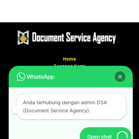
Home
Tentang Kami
Services
Kontak Kami
Kontak kami
Anda terhubung dengan admin DSA
Alamat kantor :
(Document Service Agency)
Jl Swadaya Pam No 6 Rt 006 Rw 007 Jatinegara,
Cakung, Jakarta Timur 13930
(Dekat Mesjid Al Marzukiyah Swadaya Pam)
No hp/ telpon :
087887631193 / 021 48671259
Open chat