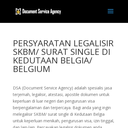
PERSYARATAN LEGALISIR
SKBM/ SURAT SINGLE DI
KEDUTAAN BELGIA/
BELGIUM
DSA (Document Service Agency) adalah spesialis jasa
terjemah, legalisir, atestasi, apostile dokumen untuk
keperluan di luar negeri dan pengurusan visa
berpengalaman dan terpercaya. Bagi anda yang ingin
melegalisir SKBM/ surat single di Kedutaan Belgia
untuk keperluan menikah, pengurusan visa, izin tinggal,
dan lain-lain. Percayakan legalisir dokumen anda