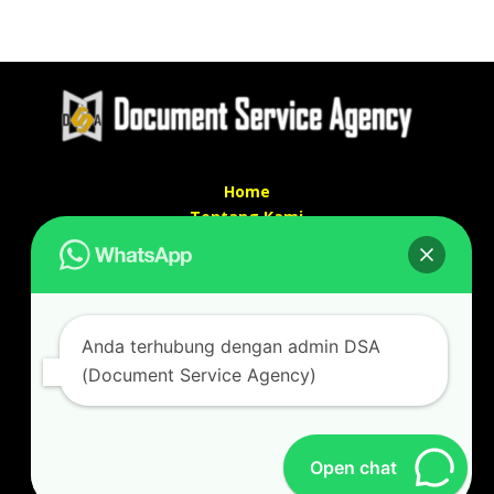
Home
Tentang Kami
Services
Kontak Kami
Kontak kami
Anda terhubung dengan admin DSA
Alamat kantor :
(Document Service Agency)
Jl Swadaya Pam No 6 Rt 006 Rw 007 Jatinegara,
Cakung, Jakarta Timur 13930
(Dekat Mesjid Al Marzukiyah Swadaya Pam)
No hp/ telpon :
087887631193 / 021 48671259
Open chat
Email :
documentsserviceagency@gmail.com