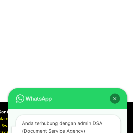
Kontak kami
Alamat kantor :
Anda terhubung dengan admin DSA
Jl Swadaya Pam No 6 Rt 006 Rw 007 Jatinegara,
(Document Service Agency)
Cakung, Jakarta Timur 13930