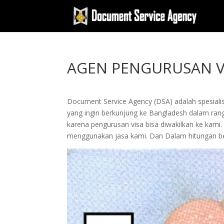
AGEN PENGURUSAN VI
Document Service Agency (DSA) adalah spesialis
yang ingin berkunjung ke Bangladesh dalam rangka
karena pengurusan visa bisa diwakilkan ke k
menggunakan jasa kami. Dan Dalam hitungan be