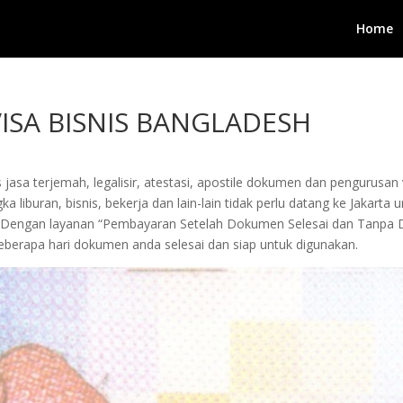
Home
SA BISNIS BANGLADESH
 jasa terjemah, legalisir, atestasi, apostile dokumen dan pengurusa
 liburan, bisnis, bekerja dan lain-lain tidak perlu datang ke Jakarta
ami. Dengan layanan “Pembayaran Setelah Dokumen Selesai dan Tan
berapa hari dokumen anda selesai dan siap untuk digunakan.