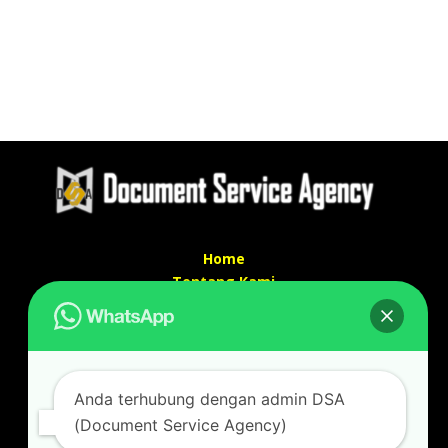
Home
Tentang Kami
Services
Kontak Kami
Kontak kami
Anda terhubung dengan admin DSA
Alamat kantor :
(Document Service Agency)
Jl Swadaya Pam No 6 Rt 006 Rw 007 Jatinegara,