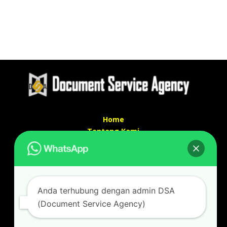
Home
Tentang Kami
Services
Kontak Kami
Kontak kami
Anda terhubung dengan admin DSA
Alamat kantor :
(Document Service Agency)
Jl Swadaya Pam No 6 Rt 006 Rw 007 Jatinegara,
Cakung, Jakarta Timur 13930