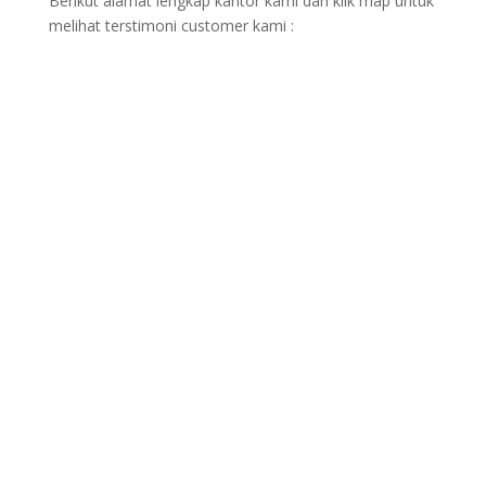
Berikut alamat lengkap kantor kami dan klik map untuk
melihat terstimoni customer kami :