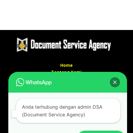
Home
Tentang Kami
Services
Kontak Kami
Kontak kami
Anda terhubung dengan admin DSA
Alamat kantor :
(Document Service Agency)
Jl Swadaya Pam No 6 Rt 006 Rw 007 Jatinegara,
Cakung, Jakarta Timur 13930
(Dekat Mesjid Al Marzukiyah Swadaya Pam)