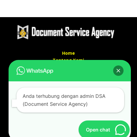
Home
Tentang Kami
Services
Kontak Kami
Kontak kami
Anda terhubung dengan admin DSA
Alamat kantor :
(Document Service Agency)
Jl Swadaya Pam No 6 Rt 006 Rw 007 Jatinegara,
Cakung, Jakarta Timur 13930
(Dekat Mesjid Al Marzukiyah Swadaya Pam)
No hp/ telpon :
087887631193 / 021 48671259
Open chat
Email :
documentsserviceagency@gmail.com