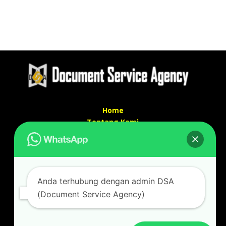
Home
Tentang Kami
Services
Kontak Kami
Kontak kami
Anda terhubung dengan admin DSA
Alamat kantor :
(Document Service Agency)
Jl Swadaya Pam No 6 Rt 006 Rw 007 Jatinegara,
Cakung, Jakarta Timur 13930
(Dekat Mesjid Al Marzukiyah Swadaya Pam)