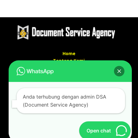
Home
Tentang Kami
Services
Kontak Kami
Kontak kami
Anda terhubung dengan admin DSA
Alamat kantor :
(Document Service Agency)
Jl Swadaya Pam No 6 Rt 006 Rw 007 Jatinegara,
Cakung, Jakarta Timur 13930
(Dekat Mesjid Al Marzukiyah Swadaya Pam)
No hp/ telpon :
087887631193 / 021 48671259
Open chat
Email :
documentsserviceagency@gmail.com