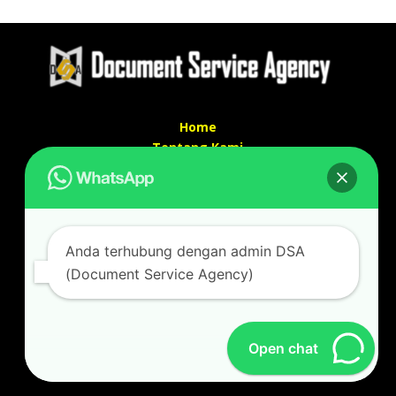
Home
Tentang Kami
Services
Kontak Kami
Kontak kami
Anda terhubung dengan admin DSA
Alamat kantor :
(Document Service Agency)
Jl Swadaya Pam No 6 Rt 006 Rw 007 Jatinegara,
Cakung, Jakarta Timur 13930
(Dekat Mesjid Al Marzukiyah Swadaya Pam)
No hp/ telpon :
087887631193 / 021 48671259
Open chat
Email :
documentsserviceagency@gmail.com