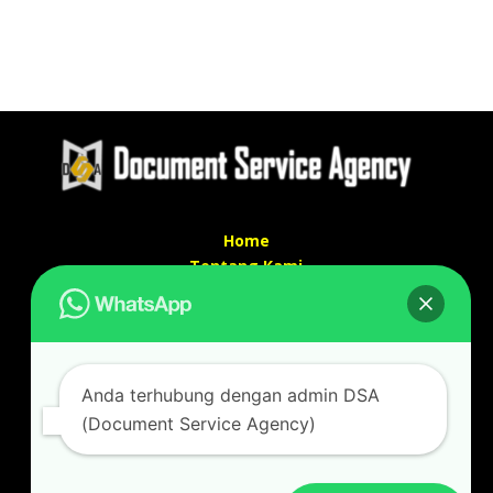
Home
Tentang Kami
Services
Kontak Kami
Kontak kami
Anda terhubung dengan admin DSA
Alamat kantor :
(Document Service Agency)
Jl Swadaya Pam No 6 Rt 006 Rw 007 Jatinegara,
Cakung, Jakarta Timur 13930
(Dekat Mesjid Al Marzukiyah Swadaya Pam)