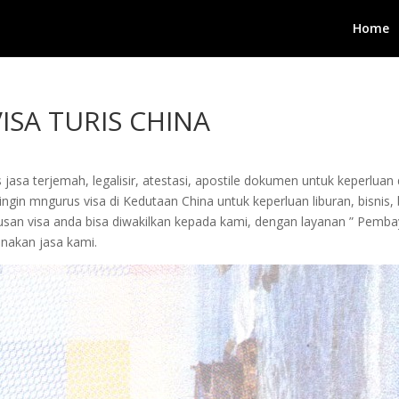
Home
ISA TURIS CHINA
jasa terjemah, legalisir, atestasi, apostile dokumen untuk keperluan 
in mngurus visa di Kedutaan China untuk keperluan liburan, bisnis, be
urusan visa anda bisa diwakilkan kepada kami, dengan layanan ” Pem
akan jasa kami.