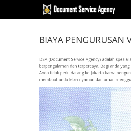
BIAYA PENGURUSAN V
DSA (Document Service Agency) adalah spesialis 
berpengalaman dan terpercaya. Bagi anda yang ing
Anda tidak perlu datang ke Jakarta karna peng
membuat anda lebih nyaman dan aman menggun