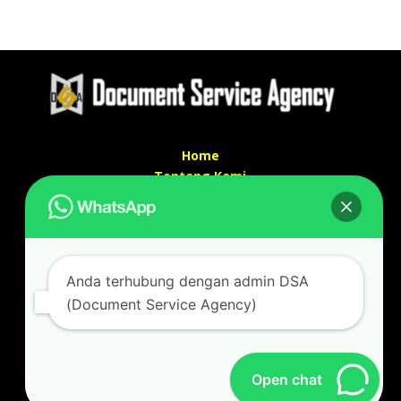
Home
Tentang Kami
Services
Kontak Kami
Kontak kami
Anda terhubung dengan admin DSA
Alamat kantor :
(Document Service Agency)
Jl Swadaya Pam No 6 Rt 006 Rw 007 Jatinegara,
Cakung, Jakarta Timur 13930
(Dekat Mesjid Al Marzukiyah Swadaya Pam)
No hp/ telpon :
087887631193 / 021 48671259
Open chat
Email :
documentsserviceagency@gmail.com