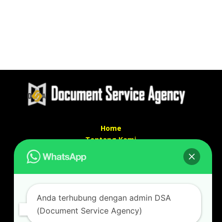
Home
Tentang Kami
Services
Kontak Kami
Kontak kami
Anda terhubung dengan admin DSA
Alamat kantor :
(Document Service Agency)
Jl Swadaya Pam No 6 Rt 006 Rw 007 Jatinegara,