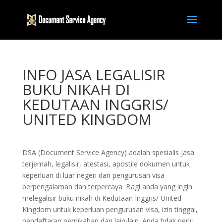
INFO JASA LEGALISIR
BUKU NIKAH DI
KEDUTAAN INGGRIS/
UNITED KINGDOM
DSA (Document Service Agency) adalah spesialis jasa
terjemah, legalisir, atestasi, apostile dokumen untuk
keperluan di luar negeri dan pengurusan visa
berpengalaman dan terpercaya. Bagi anda yang ingin
melegalisir buku nikah di Kedutaan Inggris/ United
Kingdom untuk keperluan pengurusan visa, izin tinggal,
pendaftaran pernikahan dan lain-lain. Anda tidak perlu