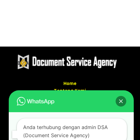
Home
Tentang Kami
Services
Kontak Kami
Kontak kami
Anda terhubung dengan admin DSA
Alamat kantor :
(Document Service Agency)
Jl Swadaya Pam No 6 Rt 006 Rw 007 Jatinegara,