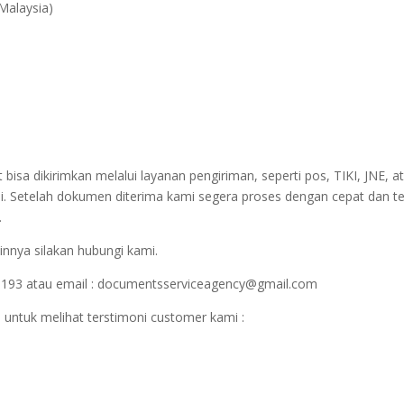
 Malaysia)
sa dikirimkan melalui layanan pengiriman, seperti pos, TIKI, JNE, at
i. Setelah dokumen diterima kami segera proses dengan cepat dan t
.
innya silakan hubungi kami.
1193 atau email : documentsserviceagency@gmail.com
 untuk melihat terstimoni customer kami :