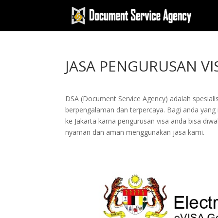
JASA PENGURUSAN VI
DSA (Document Service Agency) adalah spesialis 
berpengalaman dan terpercaya. Bagi anda yang ing
ke Jakarta karna pengurusan visa anda bisa di
nyaman dan aman menggunakan jasa kami.