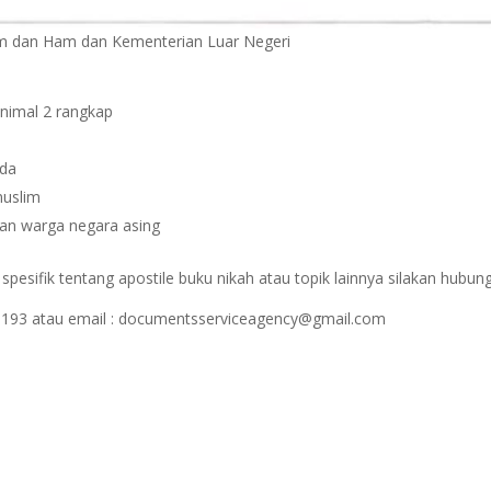
kum dan Ham dan Kementerian Luar Negeri
inimal 2 rangkap
nda
muslim
gan warga negara asing
esifik tentang apostile buku nikah atau topik lainnya silakan hubung
1193 atau email : documentsserviceagency@gmail.com