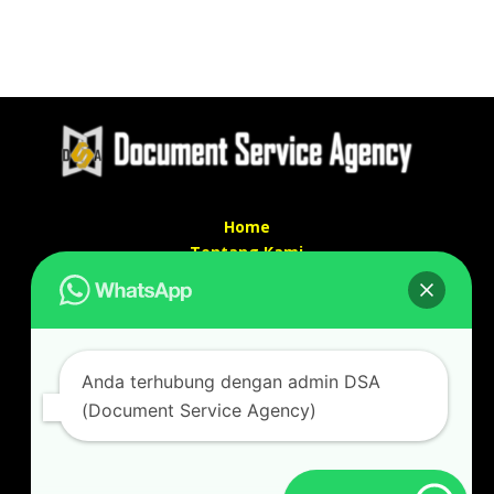
Home
Tentang Kami
Services
Kontak Kami
Kontak kami
Anda terhubung dengan admin DSA
Alamat kantor :
(Document Service Agency)
Jl Swadaya Pam No 6 Rt 006 Rw 007 Jatinegara,
Cakung, Jakarta Timur 13930
(Dekat Mesjid Al Marzukiyah Swadaya Pam)
No hp/ telpon :
087887631193 / 021 48671259