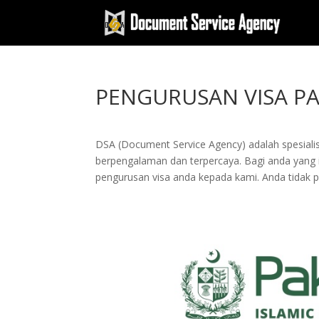
PENGURUSAN VISA PA
DSA (Document Service Agency) adalah spesialis 
berpengalaman dan terpercaya. Bagi anda yang in
pengurusan visa anda kepada kami. Anda tidak