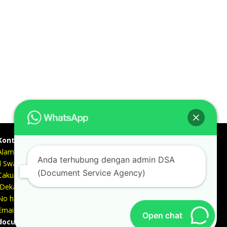
Kontak kami
Alamat kantor :
Anda terhubung dengan admin DSA
Jl Swadaya Pam No 6 Rt 006 Rw 007 Jatinegara,
(Document Service Agency)
Cakung, Jakarta Timur 13930
(Dekat Mesjid Al Marzukiyah Swadaya Pam)
No hp/ telpon :
087887631193 / 021 48671259
Email :
Open chat
documentsserviceagency@gmail.com