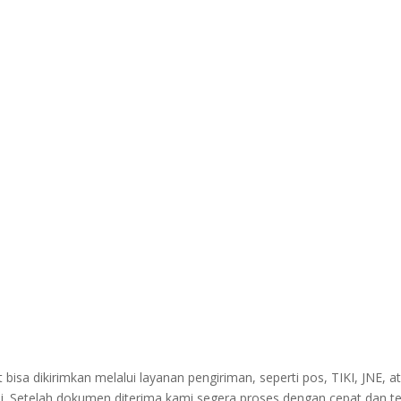
sa dikirimkan melalui layanan pengiriman, seperti pos, TIKI, JNE, at
i. Setelah dokumen diterima kami segera proses dengan cepat dan t