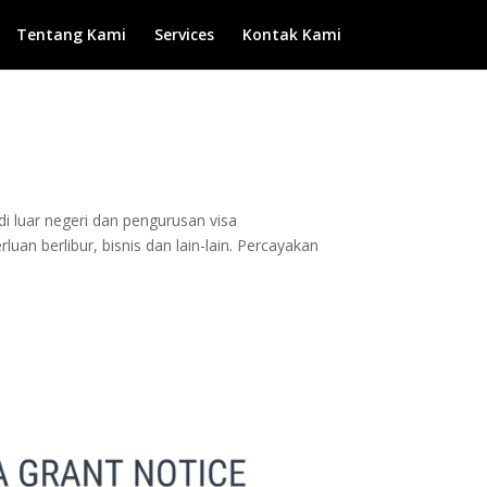
Tentang Kami
Services
Kontak Kami
di luar negeri dan pengurusan visa
an berlibur, bisnis dan lain-lain. Percayakan