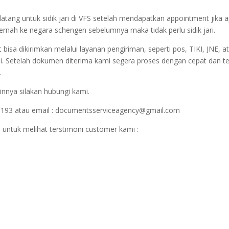
datang untuk sidik jari di VFS setelah mendapatkan appointment jika 
 pernah ke negara schengen sebelumnya maka tidak perlu sidik jari.
sa dikirimkan melalui layanan pengiriman, seperti pos, TIKI, JNE, at
i. Setelah dokumen diterima kami segera proses dengan cepat dan t
.
innya silakan hubungi kami.
1193 atau email : documentsserviceagency@gmail.com
 untuk melihat terstimoni customer kami :