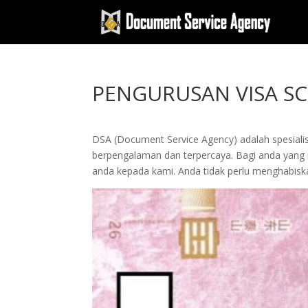
PENGURUSAN VISA S
DSA (Document Service Agency) adalah spesialis 
berpengalaman dan terpercaya. Bagi anda yang in
anda kepada kami. Anda tidak perlu menghabis