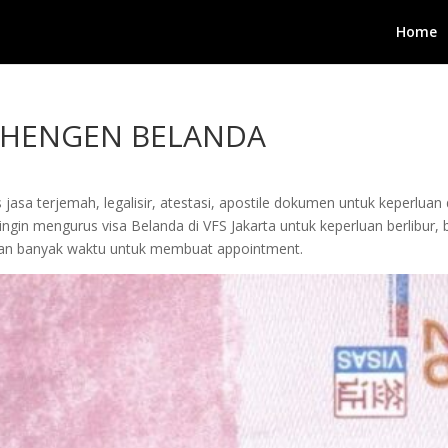
Home
CHENGEN BELANDA
jasa terjemah, legalisir, atestasi, apostile dokumen untuk keperluan 
gin mengurus visa Belanda di VFS Jakarta untuk keperluan berlibur, b
kan banyak waktu untuk membuat appointment.