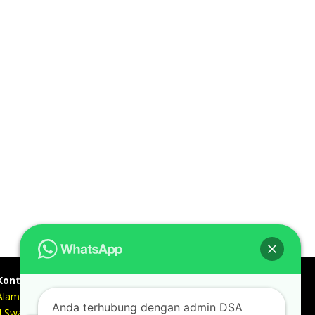
Kontak kami
Alamat kantor :
Anda terhubung dengan admin DSA
Jl Swadaya Pam No 6 Rt 006 Rw 007 Jatinegara,