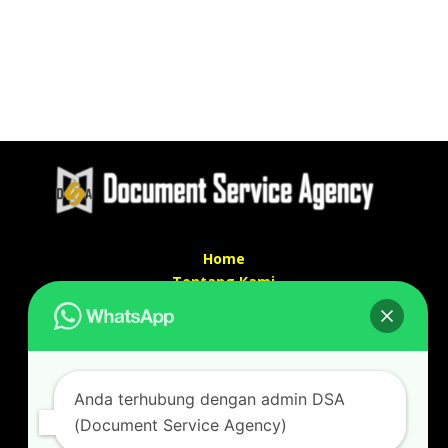
Home
Tentang Kami
Services
Kontak Kami
Kontak kami
Anda terhubung dengan admin DSA
Alamat kantor :
(Document Service Agency)
Jl Swadaya Pam No 6 Rt 006 Rw 007 Jatinegara,