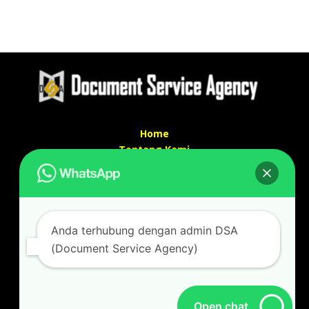
Home
Tentang Kami
Services
Kontak Kami
Kontak kami
Anda terhubung dengan admin DSA
Alamat kantor :
(Document Service Agency)
Jl Swadaya Pam No 6 Rt 006 Rw 007 Jatinegara,
Cakung, Jakarta Timur 13930
(Dekat Mesjid Al Marzukiyah Swadaya Pam)
No hp/ telpon :
087887631193 / 021 48671259
Open chat