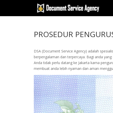
PROSEDUR PENGURUSA
DSA (Document Service Agency) adalah spesialis 
berpengalaman dan terpercaya. Bagi anda yang ing
Anda tidak perlu datang ke Jakarta karna peng
membuat anda lebih nyaman dan aman menggun