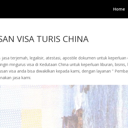
Home
N VISA TURIS CHINA
jasa terjemah, legalisir, atestasi, apostile dokumen untuk keperluan 
in mngurus visa di Kedutaan China untuk keperluan liburan, bisnis, be
urusan visa anda bisa diwakilkan kepada kami, dengan layanan ” Pem
akan jasa kami.