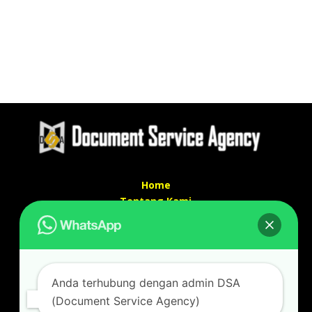
Home
Tentang Kami
Services
Kontak Kami
Kontak kami
Anda terhubung dengan admin DSA
Alamat kantor :
(Document Service Agency)
Jl Swadaya Pam No 6 Rt 006 Rw 007 Jatinegara,