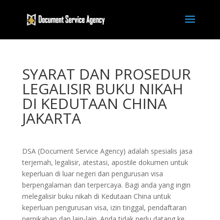
SYARAT DAN PROSEDUR
LEGALISIR BUKU NIKAH
DI KEDUTAAN CHINA
JAKARTA
DSA (Document Service Agency) adalah spesialis jasa
terjemah, legalisir, atestasi, apostile dokumen untuk
keperluan di luar negeri dan pengurusan visa
berpengalaman dan terpercaya. Bagi anda yang ingin
melegalisir buku nikah di Kedutaan China untuk
keperluan pengurusan visa, izin tinggal, pendaftaran
pernikahan dan lain-lain. Anda tidak perlu datang ke